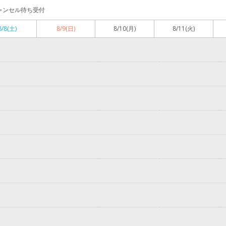
ャンセル待ち受付
8/8
(土)
8/9
(日)
8/10
(月)
8/11
(火)