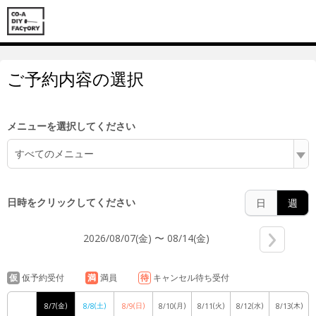
6:00
ご予約内容の選択
7:00
メニューを選択してください
すべてのメニュー
8:00
日時をクリックしてください
日
週
2026/08/07(金) 〜 08/14(金)
9:00
仮
仮予約受付
満
満員
待
キャンセル待ち受付
(金)
(土)
(日)
(月)
(火)
(水)
(木)
8/7
8/8
8/9
8/10
8/11
8/12
8/13