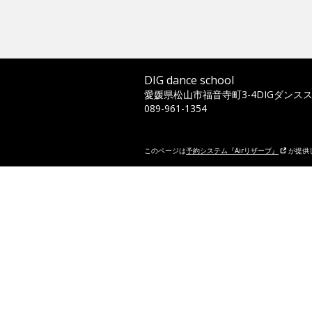
DIG dance school
愛媛県松山市福音寺町3-4DIGダンス
089-961-1354
このページは
予約システム『Airリザーブ』
が提供