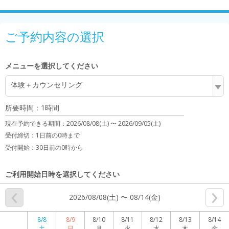
ご予約内容の選択
メニューを選択してください
体験＋カウンセリング
所要時間：1時間
現在予約できる期間：
2026/08/08(土) 〜
2026/09/05(土)
受付締切：
1日前の0時まで
受付開始：
30日前の0時から
ご利用開始日時を選択してください
2026/08/08(土) 〜 08/14(金)
8/8
8/9
8/10
8/11
8/12
8/13
8/14
土
日
月
火
水
木
金