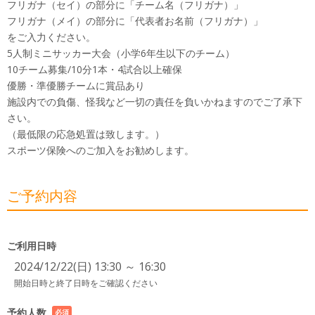
フリガナ（セイ）の部分に「チーム名（フリガナ）」
フリガナ（メイ）の部分に「代表者お名前（フリガナ）」
をご入力ください。
5人制ミニサッカー大会（小学6年生以下のチーム）
10チーム募集/10分1本・4試合以上確保
優勝・準優勝チームに賞品あり
施設内での負傷、怪我など一切の責任を負いかねますのでご了承下
さい。
（最低限の応急処置は致します。）
スポーツ保険へのご加入をお勧めします。
ご予約内容
ご利用日時
2024/12/22(日) 13:30 ～ 16:30
開始日時と終了日時をご確認ください
予約人数
必須