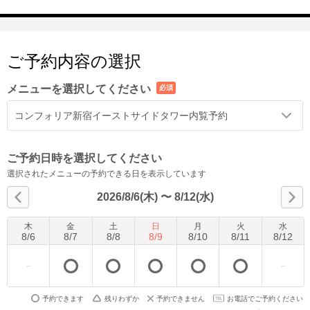
ご予約内容の選択
メニューを選択してください
必須
コンフォリア新宿イーストサイドタワー内覧予約
ご予約日時を選択してください
選択されたメニューの予約できる日を表示しています
2026/8/6(木)
〜
8/12(水)
木
金
土
日
月
火
水
8
/
6
8
/
7
8
/
8
8
/
9
8
/
10
8
/
11
8
/
12
予約できます
残りわずか
予約できません
お電話でご予約ください