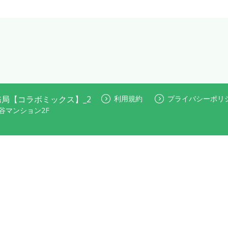
局【コラボミックス】_2
利用規約
プライバシーポリ
文谷マンション2F