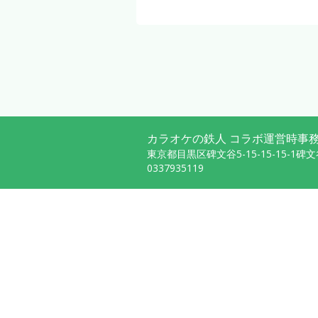
カラオケの鉄人 コラボ運営時事務
東京都目黒区碑文谷5-15-15-15-1碑
0337935119