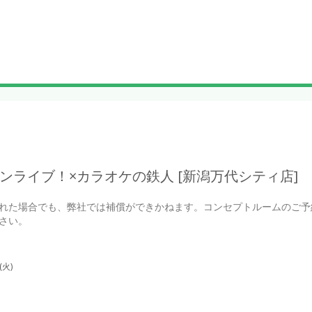
ンライブ！×カラオケの鉄人 [新潟万代シティ店]
れた場合でも、弊社では補償ができかねます。コンセプトルームのご予
さい。
(火)