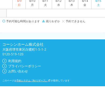
8/9
8/10
8/11
8/12
8/13
8/14
8/15
日
月
火
水
木
金
土
予約可能な時間があります
残りわずか
予約できません
コーシンホーム株式会社
大阪府堺市東区白鷺町1-5-1-2
0120-519-120
利用規約
プライバシーポリシー
お問い合わせ
このページは
予約システム『Airリザーブ』
が提供しています