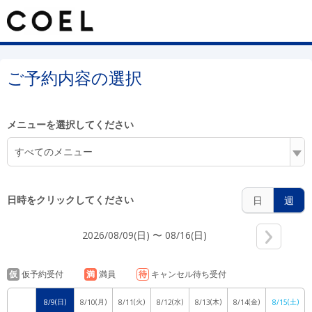
5:00
ご予約内容の選択
メニューを選択してください
6:00
すべてのメニュー
7:00
日時をクリックしてください
日
週
2026/08/09(日) 〜 08/16(日)
8:00
仮
仮予約受付
満
満員
待
キャンセル待ち受付
(日)
(月)
(火)
(水)
(木)
(金)
(土)
8/9
8/10
8/11
8/12
8/13
8/14
8/15