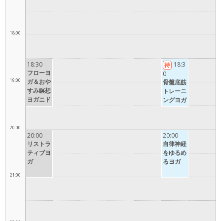
18:00
18:30
18:3
待
フローヨ
0
19:00
ガ＆おや
骨盤底筋
すみ瞑想
トレーニ
ヨガニド
ングヨガ
ラー
20:00
20:00
20:00
リストラ
自律神経
ティブヨ
をゆるめ
ガ
るヨガ
21:00