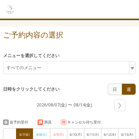
4:00
ご予約内容の選択
5:00
メニューを選択してください
すべてのメニュー
6:00
日時をクリックしてください
日
週
2026/08/07(金) 〜 08/14(金)
7:00
仮
仮予約受付
満
満員
待
キャンセル待ち受付
(金)
(土)
(日)
(月)
(火)
(水)
(木)
8/7
8/8
8/9
8/10
8/11
8/12
8/13