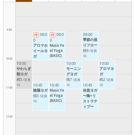
8:00
9:00
09:0
09:0
09:00
待
待
季節の巡
0
0
りフロー
アロマホ
Music Fe
残6
el Yoga
イールヨ
/定員
(BASIC)
ガ
10
10:00
10:00
10:00
10:00
やわらぎ
モーニン
アロマヨ
朝ヨガ
グヨガ
ガ
残5
残7
残2
/定員
/定員
/定員
10:45
10:45
10:45
10
10
10
11:00
陰陽ヨガ
Music Fe
休息ヨガ
el Yoga
残5
〜陰×リ
/定員
(BASIC)
ストラテ
10
ィブ〜
12:00