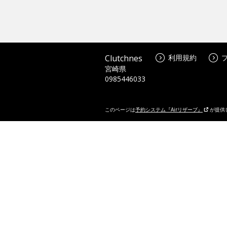
Clutchnes
利用規約
宮崎県
0985446033
このページは
予約システム『Airリザーブ』
が提供