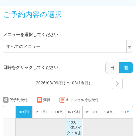
7:00
ご予約内容の選択
8:00
メニューを選択してください
すべてのメニュー
9:00
日時をクリックしてください
日
週
2026/08/09(日) 〜 08/16(日)
10:00
仮
仮予約受付
満
満員
待
キャンセル待ち受付
(日)
(月)
(火)
(水)
(木)
(金)
(土)
8/9
8/10
8/11
8/12
8/13
8/14
8/15
11:00
11:00
「体メイ
ク・今よ