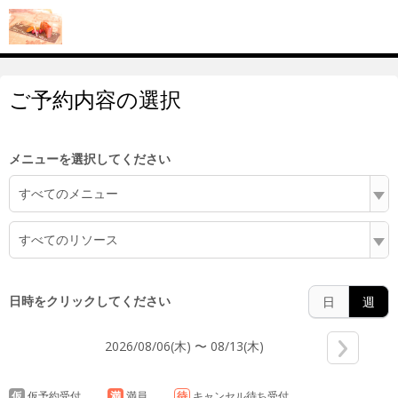
5:00
ご予約内容の選択
6:00
メニューを選択してください
すべてのメニュー
7:00
すべてのリソース
8:00
日時をクリックしてください
日
週
2026/08/06(木) 〜 08/13(木)
9:00
仮
仮予約受付
満
満員
待
キャンセル待ち受付