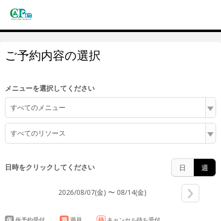
6:00
ご予約内容の選択
7:00
メニューを選択してください
すべてのメニュー
8:00
すべてのリソース
9:00
日時をクリックしてください
日
週
2026/08/07(金) 〜 08/14(金)
10:00
仮
仮予約受付
満
満員
待
キャンセル待ち受付