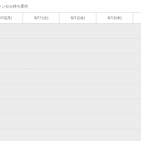
ャンセル待ち受付
/10
(月)
8/11
(火)
8/12
(水)
8/13
(木)