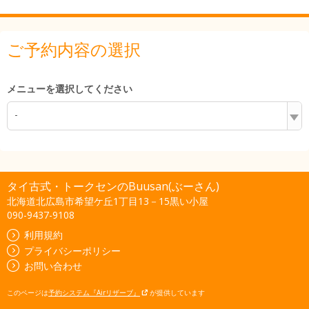
ご予約内容の選択
メニューを選択してください
-
タイ古式・トークセンのBuusan(ぶーさん)
北海道北広島市希望ケ丘1丁目13－15黒い小屋
090-9437-9108
利用規約
プライバシーポリシー
お問い合わせ
このページは
予約システム『Airリザーブ』
が提供しています