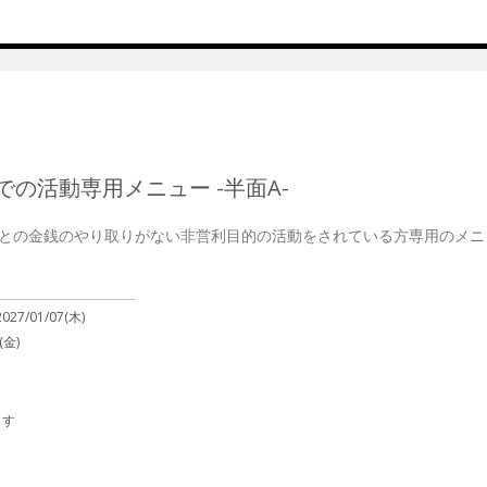
の活動専用メニュー -半面A-
との金銭のやり取りがない非営利目的の活動をされている方専用のメニ
2027/01/07(木)
(金)
ます