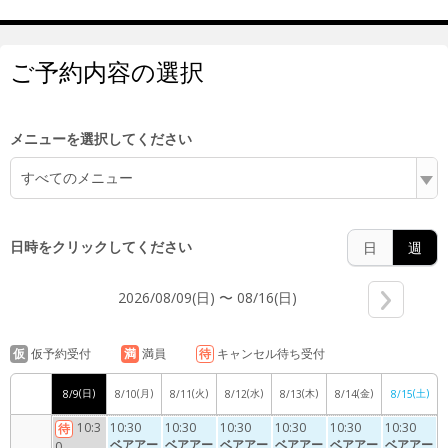
ご予約内容の選択
7:00
メニューを選択してください
8:00
すべてのメニュー
日時をクリックしてください
日
週
9:00
2026/08/09(日) 〜 08/16(日)
仮
仮予約受付
満
満員
待
キャンセル待ち受付
10:00
(日)
(月)
(火)
(水)
(木)
(金)
(土)
8/9
8/10
8/11
8/12
8/13
8/14
8/15
10:3
10:30
10:30
10:30
10:30
10:30
10:30
待
ベアアー
ベアアー
ベアアー
ベアアー
ベアアー
ベアアー
0