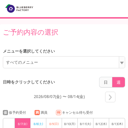
3:00
ご予約内容の選択
4:00
メニューを選択してください
5:00
すべてのメニュー
日時をクリックしてください
日
週
6:00
2026/08/07(金) 〜 08/14(金)
仮
仮予約受付
満
満員
待
キャンセル待ち受付
7:00
(金)
(土)
(日)
(月)
(火)
(水)
(木)
8/7
8/8
8/9
8/10
8/11
8/12
8/13