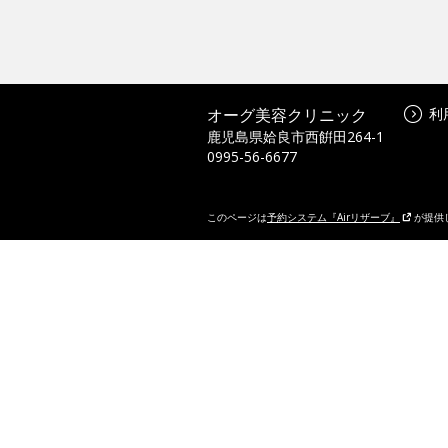
オーグ美容クリニック
利
鹿児島県姶良市西餠田264-1
0995-56-6677
このページは
予約システム『Airリザーブ』
が提供