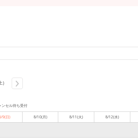
土)
ャンセル待ち受付
8/9
(日)
8/10
(月)
8/11
(火)
8/12
(水)