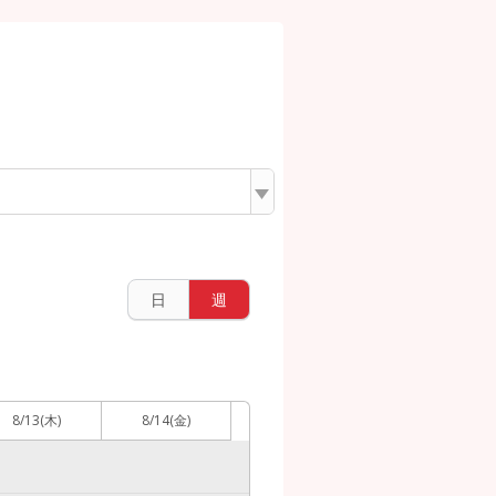
日
週
8/13
(木)
8/14
(金)