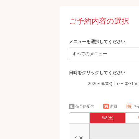
ご予約内容の選択
5:00
メニューを選択してください
6:00
すべてのメニュー
日時をクリックしてください
7:00
2026/08/08(土) 〜 08/15(
仮
仮予約受付
満
満員
待
キ
8:00
8/8
(土)
9:00