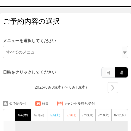
10:00
ご予約内容の選択
11:00
メニューを選択してください
すべてのメニュー
12:00
日時をクリックしてください
日
週
2026/08/06(木) 〜 08/13(木)
13:00
仮
仮予約受付
満
満員
待
キャンセル待ち受付
(木)
(金)
(土)
(日)
(月)
(火)
(水)
8/6
8/7
8/8
8/9
8/10
8/11
8/12
14:00