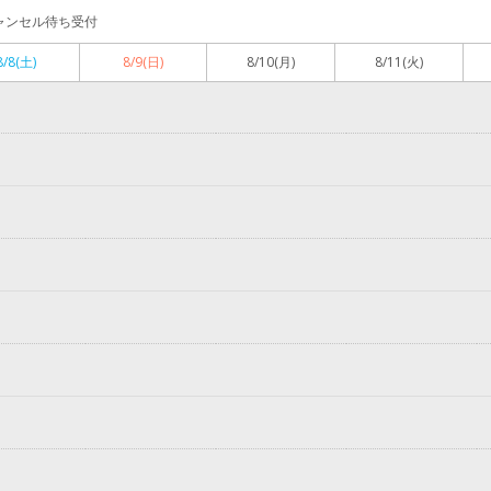
ャンセル待ち受付
8/8
(土)
8/9
(日)
8/10
(月)
8/11
(火)