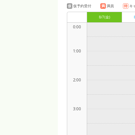
仮
仮予約受付
満
満員
待
キ
8/7
(金)
0:00
1:00
2:00
3:00