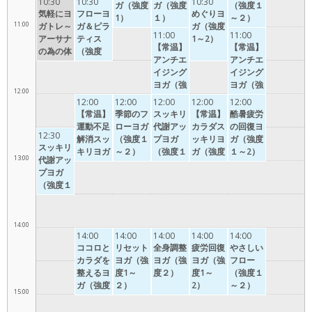
10:30
10:30
10:30
ガ（強度
ガ（強度
（強度１
気軽にヨ
フローヨ
めぐりヨ
1）
１）
～２）
11:00
ガトレ～
ガ＆ピラ
ガ（強度
11:00
11:00
アーサナ
ティス
1～2）
【常温】
【常温】
の為の体
（強度
アンチエ
アンチエ
幹トレー
２）
イジング
イジング
ニング
ヨガ（強
ヨガ（強
（強度
12:00
度１～
度１～
1）
12:00
12:00
12:00
12:00
12:00
２）
２）
【常温】
季節のフ
スッキリ
【常温】
酷暑疲労
運動不足
ローヨガ
代謝アッ
カラダス
の回復ヨ
12:30
解消スッ
（強度１
プヨガ
ッキリヨ
ガ（強度
スッキリ
キリヨガ
～２）
（強度１
ガ（強度
１～2）
13:00
代謝アッ
（強度
～２）
１～２）
プヨガ
２）
（強度１
～２）
14:00
14:00
14:00
14:00
14:00
14:00
ココロと
リセット
全身調整
疲労回復
やさしい
カラダを
ヨガ（強
ヨガ（強
ヨガ（強
フロー
整えるヨ
度1～
度２）
度1～
（強度１
ガ（強度
２）
2）
～２）
15:00
1)