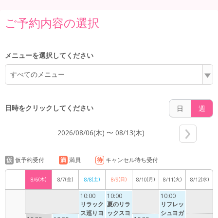
6:00
ご予約内容の選択
7:00
メニューを選択してください
すべてのメニュー
8:00
日時をクリックしてください
日
週
2026/08/06(木) 〜 08/13(木)
9:00
仮
仮予約受付
満
満員
待
キャンセル待ち受付
(木)
(金)
(土)
(日)
(月)
(火)
(水)
8/6
8/7
8/8
8/9
8/10
8/11
8/12
10:00
10:00
10:00
10:00
リラック
夏のリラ
リフレッ
ス巡りヨ
ックスヨ
シュヨガ