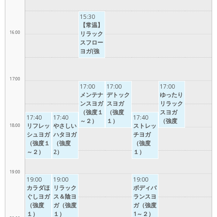
15:30
【常温】
16:00
リラック
スフロー
ヨガ(強
度１～2)
17:00
17:00
17:00
17:00
メンテナ
デトック
ゆったり
ンスヨガ
スヨガ
リラック
（強度１
（強度
スヨガ
17:40
17:40
17:40
～２）
１）
（強度
リフレッ
やさしい
ストレッ
18:00
１）
シュヨガ
ハタヨガ
チヨガ
（強度１
（強度
（強度
～２）
2）
１）
19:00
19:00
19:00
19:00
カラダほ
リラック
ボディバ
ぐしヨガ
ス＆陰ヨ
ランスヨ
（強度
ガ（強度
ガ（強度
１）
１）
1～２）