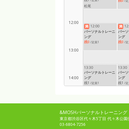
/定員1
残0
/定
松尾
12:00
12:00
12
満
満
パーソナルトレーニ
パーソ
ング
ング
残0
残0
/定員1
/定
13:00
13:30
13:30
パーソナルトレーニ
パーソ
14:00
ング
ング
残1
残1
/定員1
/定
松尾
松尾
15:00
15:00
15:00
&MOSHパーソナルトレーニング
パーソナルトレーニ
パーソ
東京都渋谷区代々木5丁目 代々木公園
ング
ング
03-6804-7256
残1
残1
/定員1
/定