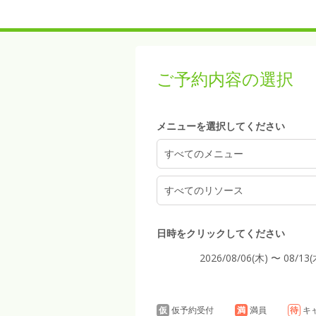
2:00
ご予約内容の選択
3:00
メニューを選択してください
4:00
すべてのメニュー
すべてのリソース
5:00
日時をクリックしてください
2026/08/06(木) 〜 08/13(
6:00
仮
仮予約受付
満
満員
待
キ