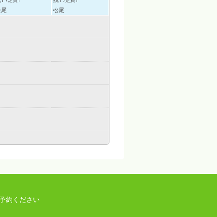
/定員1
/定員1
松尾
松尾
ご予約ください