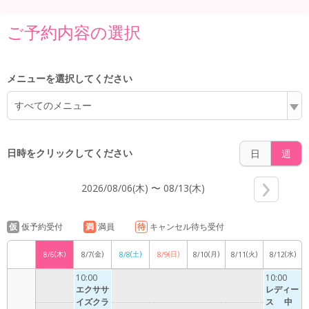
6:00
ご予約内容の選択
7:00
メニューを選択してください
すべてのメニュー
8:00
日時をクリックしてください
日
週
2026/08/06(木) 〜 08/13(木)
9:00
仮
仮予約受付
満
満員
待
キャンセル待ち受付
(木)
(金)
(土)
(日)
(月)
(火)
(水)
8/6
8/7
8/8
8/9
8/10
8/11
8/12
10:00
10:00
10:00
エクササ
レディー
イズクラ
ス 中