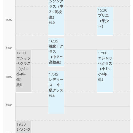
シソンク
ラス（中
15:30
2～高校
プリエ
生）
16:00
（年少
残6
～）
16:35
強化Ⅰク
17:00
ラス
17:00
17:00
（中２〜
エシャッ
エシャッ
高校生）
ペクラス
ペクラス
（小1～
（小1～
小4年
小4年
17:45
18:00
生）
レディー
生）
残8
ス 中
級クラス
残8
19:00
19:30
シソンク