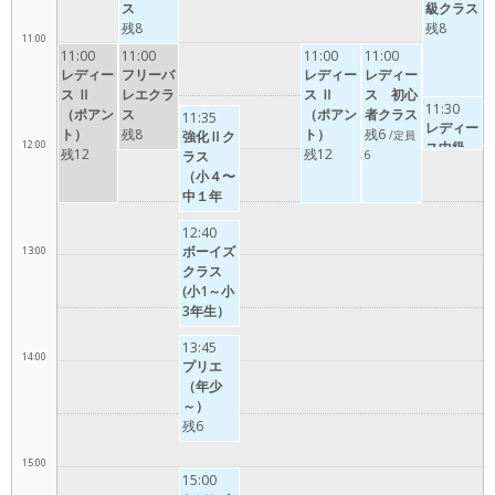
ス
級クラス
残8
残8
11:00
11:00
11:00
11:00
11:00
レディー
フリーバ
レディー
レディー
ス Ⅱ
レエクラ
ス Ⅱ
ス 初心
11:30
（ポアン
ス
（ポアン
者クラス
11:35
レディー
ト）
残8
ト）
残6
強化Ⅱク
/定員
12:00
ス中級
残12
残12
ラス
6
ポアント
（小４〜
中１年
生）
12:40
ボーイズ
13:00
クラス
(小1～小
3年生）
13:45
14:00
プリエ
（年少
～）
残6
15:00
15:00