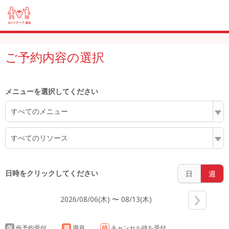
4:00
ご予約内容の選択
5:00
メニューを選択してください
すべてのメニュー
6:00
すべてのリソース
7:00
日時をクリックしてください
日
週
2026/08/06(木) 〜 08/13(木)
8:00
仮
仮予約受付
満
満員
待
キャンセル待ち受付