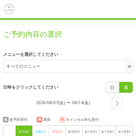
5:00
ご予約内容の選択
6:00
メニューを選択してください
すべてのメニュー
7:00
日時をクリックしてください
日
週
2026/08/07(金) 〜 08/14(金)
8:00
仮
仮予約受付
満
満員
待
キャンセル待ち受付
(金)
(土)
(日)
(月)
(火)
(水)
(木)
8/7
8/8
8/9
8/10
8/11
8/12
8/13