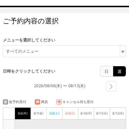
5:00
ご予約内容の選択
6:00
メニューを選択してください
すべてのメニュー
7:00
日時をクリックしてください
日
週
2026/08/06(木) 〜 08/13(木)
8:00
仮
仮予約受付
満
満員
待
キャンセル待ち受付
(木)
(金)
(土)
(日)
(月)
(火)
(水)
8/6
8/7
8/8
8/9
8/10
8/11
8/12
9:00