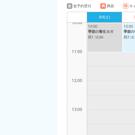
仮
仮予約受付
満
満員
待
キ
8/8
(土)
10:00
10:00
10:00
季節の養生ヨガ
季節の
残1
残3
/定員6
/定
11:00
12:00
13:00