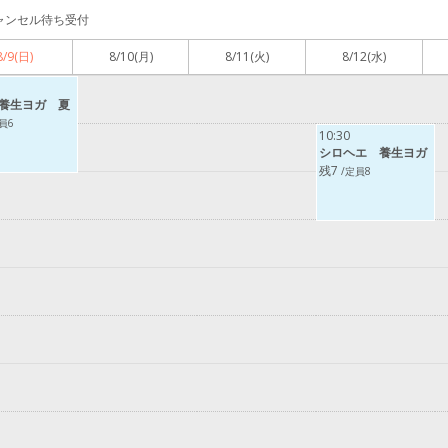
ャンセル待ち受付
8/9
(日)
8/10
(月)
8/11
(火)
8/12
(水)
養生ヨガ 夏
員6
10:30
シロヘエ 養生ヨガ
残7
/定員8