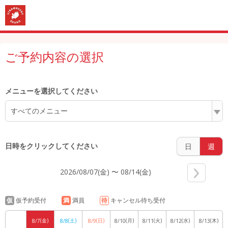
5:00
ご予約内容の選択
6:00
メニューを選択してください
すべてのメニュー
7:00
日時をクリックしてください
日
週
2026/08/07(金) 〜 08/14(金)
8:00
仮
仮予約受付
満
満員
待
キャンセル待ち受付
(金)
(土)
(日)
(月)
(火)
(水)
(木)
8/7
8/8
8/9
8/10
8/11
8/12
8/13