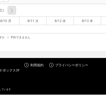
(土)
8/10 月
8/11 火
8/12 水
8/13 木
ずか
予約できません
利用規約
プライバシーポリシー
ドボックス3F
しています