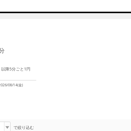
分
円、以降5分ごと1円
2026/08/14(金)
で絞り込む