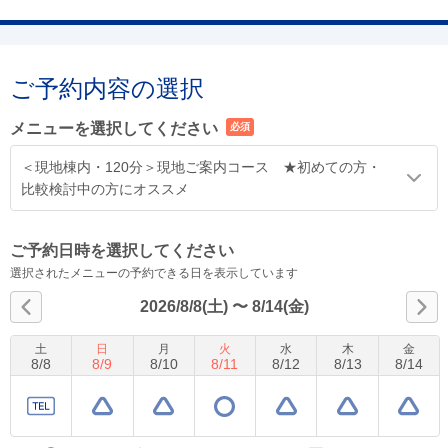
ご予約内容の選択
メニューを選択してください
必須
＜現地棟内・120分＞現地ご案内コース ★初めての方・
比較検討中の方にオススメ
ご予約日時を選択してください
選択されたメニューの予約できる日を表示しています
2026/8/8(土)
〜
8/14(金)
土
日
月
火
水
木
金
8
/
8
8
/
9
8
/
10
8
/
11
8
/
12
8
/
13
8
/
14