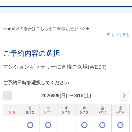
☆★満席の場合はこちらをご確認ください☆★
もっと見る
ご予約内容の選択
マンションギャラリーに直接ご来場(WEST)
ご予約日時を選択してください
2026/8/9(日)
〜
8/15(土)
日
月
火
水
木
金
土
8
/
9
8
/
10
8
/
11
8
/
12
8
/
13
8
/
14
8
/
15