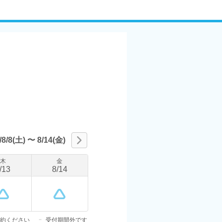
/8/8(土)
〜
8/14(金)
木
金
/
13
8
/
14
約ください
受付期間外です