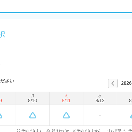
択
～
ださい
2026
日
月
火
水
9
8
/
10
8
/
11
8
/
12
8
予約できます
残りわずか
予約できません
お電話でご予