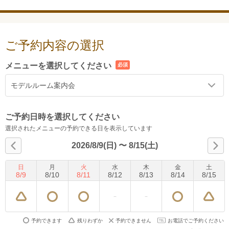
ご予約内容の選択
メニューを選択してください
必須
モデルルーム案内会
ご予約日時を選択してください
選択されたメニューの予約できる日を表示しています
2026/8/9(日)
〜
8/15(土)
日
月
火
水
木
金
土
8
/
9
8
/
10
8
/
11
8
/
12
8
/
13
8
/
14
8
/
15
予約できます
残りわずか
予約できません
お電話でご予約ください