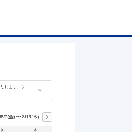
いたします。フ
/8/7(金)
〜
8/13(木)
水
木