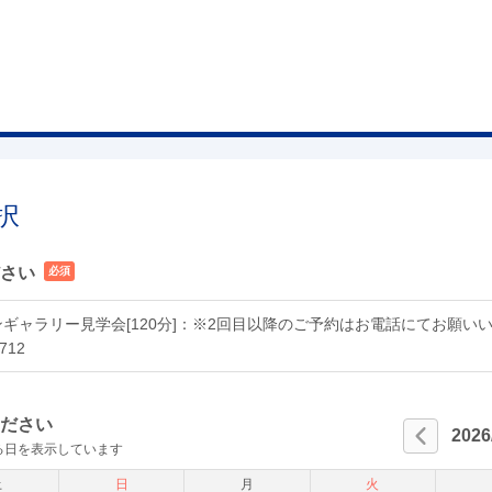
択
さい
必須
ギャラリー見学会[120分]：※2回目以降のご予約はお電話にてお願い
712
ださい
2026
る日を表示しています
土
日
月
火