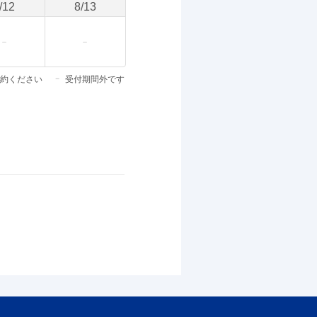
/
12
8
/
13
約ください
受付期間外です