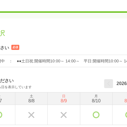
択
さい
必須
 ●●土日祝:開催時間10:00～ 14:00～ 平日:開催時間10:00～ 14
ださい
2026
る日を表示しています
金
土
日
月
7
8
/
8
8
/
9
8
/
10
8