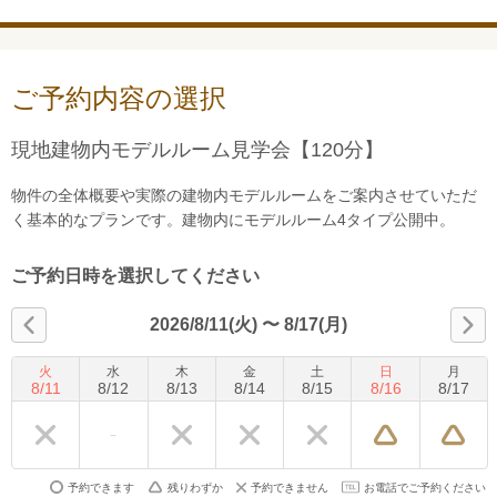
ご予約内容の選択
現地建物内モデルルーム見学会【120分】
物件の全体概要や実際の建物内モデルルームをご案内させていただ
く基本的なプランです。建物内にモデルルーム4タイプ公開中。
ご予約日時を選択してください
2026/8/11(火)
〜
8/17(月)
火
水
木
金
土
日
月
8
/
11
8
/
12
8
/
13
8
/
14
8
/
15
8
/
16
8
/
17
予約できます
残りわずか
予約できません
お電話でご予約ください