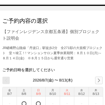
ご予約内容の選択
【ファインレジデンス京都五条通】個別プロジェク
ト説明会
JR嵯峨野山陰線「丹波口」駅徒歩2分 全271邸の大規模プロジェク
ト 堂々竣工！! マンションサロン夏季休業期間：８月１０日(月)～
８月１４日(金) ※８月１５日から通常通り営業
ご予約日時を選択してください
2026/8/7(金)
〜
8/13(木)
金
土
日
月
火
水
木
8
/
7
8
/
8
8
/
9
8
/
10
8
/
11
8
/
12
8
/
13