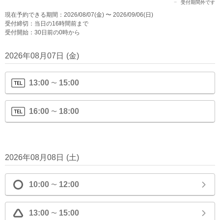
受付期間外です
現在予約できる期間：2026/08/07(金) 〜 2026/09/06(日)
受付締切：当日の16時間前まで
受付開始：30日前の0時から
2026年08月07日
(
金
)
13:00
15:00
〜
16:00
18:00
〜
2026年08月08日
(
土
)
10:00
12:00
〜
13:00
15:00
〜