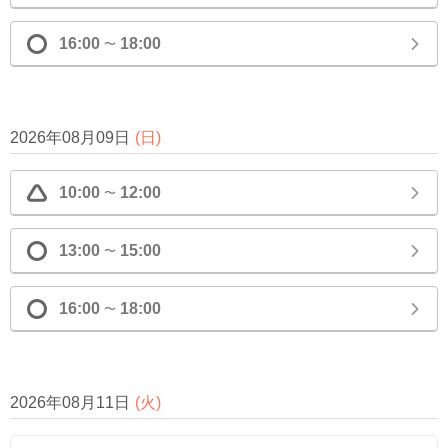
16:00
18:00
〜
2026年08月09日
(
日
)
10:00
12:00
〜
13:00
15:00
〜
16:00
18:00
〜
2026年08月11日
(
火
)