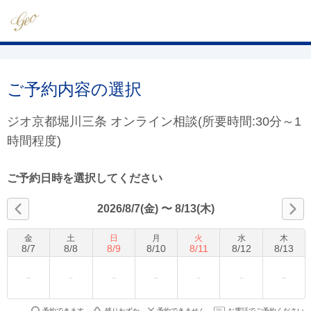
ご予約内容の選択
ジオ京都堀川三条 オンライン相談(所要時間:30分～1
時間程度)
ご予約日時を選択してください
2026/8/7(金)
〜
8/13(木)
金
土
日
月
火
水
木
8
/
7
8
/
8
8
/
9
8
/
10
8
/
11
8
/
12
8
/
13
予約できます
残りわずか
予約できません
お電話でご予約ください