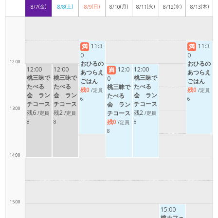
(金)
(土)
(日)
(月)
(火)
(水)
(木)
8/7
8/8
8/9
8/10
8/11
8/12
8/13
11:00
11:3
11:3
満
満
0
0
12:00
おひるの
おひるの
12:00
12:00
12:0
12:00
満
あつらえ
あつらえ
桃三昧で
桃三昧で
桃三昧で
0
ごはん
ごはん
たべる
たべる
たべる
桃三昧で
残0
残0
/定員
/定員
会 ラン
会 ラン
会 ラン
たべる
6
6
チコース
チコース
チコース
会 ラン
13:00
残6
残2
残2
チコース
/定員
/定員
/定員
残0
8
8
8
/定員
8
14:00
15:00
15:00
桃カフェ