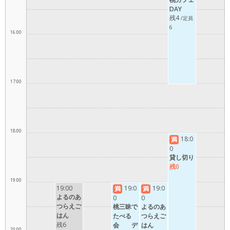
DAY
残4
/定員
6
16:00
17:00
18:00
18:0
満
0
貸し切り
残0
19:00
19:00
19:0
19:0
満
満
よるのあ
0
0
つらえご
桃三昧で
よるのあ
はん
たべる
つらえご
残6
会 デ
はん
20:00