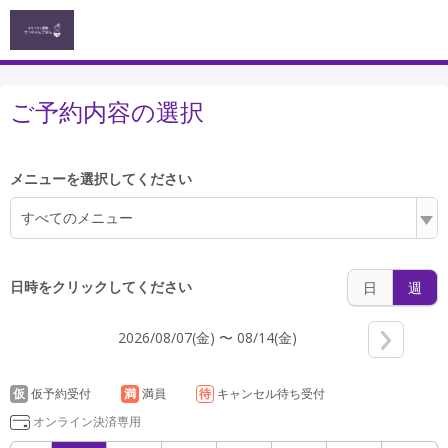
7:00
ご予約内容の選択
メニューを選択してください
8:00
すべてのメニュー
日時をクリックしてください
日
週
9:00
2026/08/07(金) 〜 08/14(金)
10:00
仮
仮予約受付
満
満員
待
キャンセル待ち受付
オンライン決済専用