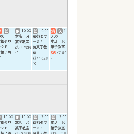
1
10:00
10:00
1
満
仮
仮
仮
満
仮
:00
本店 お
京都タワ
0:00
京都タワ
本店 お
菓子教室
ー２Ｆ
ー２Ｆ
菓子教室
残31
お菓子教
/定員
お菓子教
残0
室
/定員4
40
室
残32
0
/定員
40
13:00
13:00
13:00
13:00
仮
仮
仮
仮
京都タワ
本店 お
京都タワ
本店 お
ー２Ｆ
菓子教室
ー２Ｆ
菓子教室
お菓子教
残30
お菓子教
残36
/定員
/定員