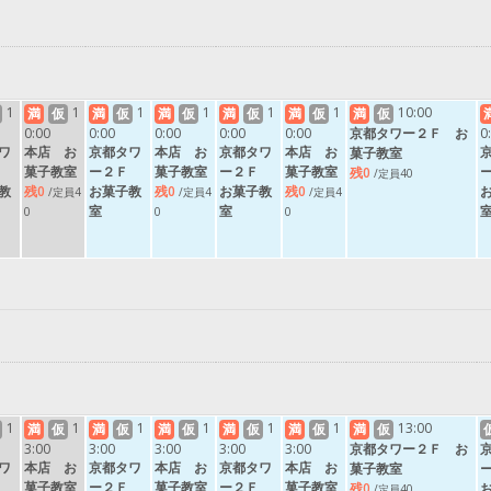
1
1
1
1
1
1
10:00
満
仮
満
仮
満
仮
満
仮
満
仮
満
仮
0:00
0:00
0:00
0:00
0:00
京都タワー２Ｆ お
0
ワ
本店 お
京都タワ
本店 お
京都タワ
本店 お
菓子教室
Ｆ
菓子教室
ー２Ｆ
菓子教室
ー２Ｆ
菓子教室
残0
/定員40
教
残0
お菓子教
残0
お菓子教
残0
/定員4
/定員4
/定員4
室
室
0
0
0
1
1
1
1
1
1
13:00
満
仮
満
仮
満
仮
満
仮
満
仮
満
仮
3:00
3:00
3:00
3:00
3:00
京都タワー２Ｆ お
ワ
本店 お
京都タワ
本店 お
京都タワ
本店 お
菓子教室
Ｆ
菓子教室
ー２Ｆ
菓子教室
ー２Ｆ
菓子教室
残0
/定員40