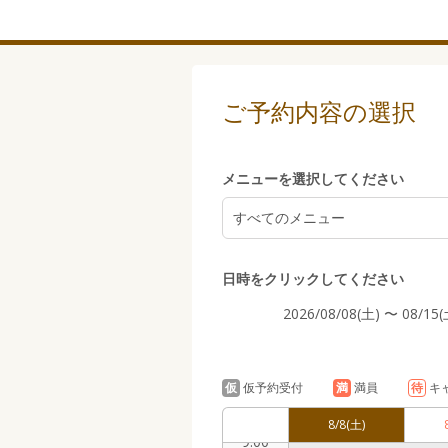
5:00
ご予約内容の選択
6:00
メニューを選択してください
すべてのメニュー
7:00
日時をクリックしてください
2026/08/08(土) 〜 08/15(
8:00
仮
仮予約受付
満
満員
待
キ
8/8
(土)
9:00