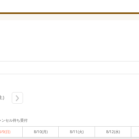
土)
ャンセル待ち受付
8/9
(日)
8/10
(月)
8/11
(火)
8/12
(水)