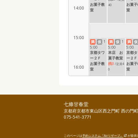
お菓子教
お菓子
40
14:00
室
室
15:00
1
1
満
仮
満
仮
満
仮
5:00
5:00
5:00
京都タワ
本店 お
京都タ
ー２Ｆ
菓子教室
ー２
お菓子教
残0
お菓子
/定員4
16:00
室
室
0
17:00
1
満
仮
満
仮
七條甘春堂
7:00
7:00
京都府京都市東山区西之門町 西の門
京都タワ
京都タ
075-541-3771
ー２Ｆ
ー２
お菓子教
お菓子
18:00
室
室
このページは
予約システム『Airリザーブ』
が提供