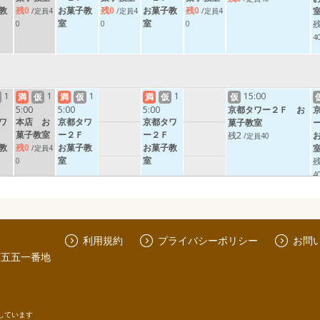
教
残0
お菓子教
残0
お菓子教
残0
/定員4
/定員4
/定員4
室
室
残
0
0
0
4
1
1
1
1
15:00
満
仮
満
仮
満
仮
仮
5:00
5:00
5:00
京都タワー２Ｆ お
ワ
本店 お
京都タワ
京都タワ
菓子教室
Ｆ
菓子教室
ー２Ｆ
ー２Ｆ
残2
/定員40
教
残0
お菓子教
お菓子教
/定員4
室
室
残
0
4
1
17:00
17:00
17:00
仮
仮
満
仮
利用規約
プライバシーポリシー
お問
京都タワ
京都タワ
京都タワー２Ｆ お
町五五一番地
ワ
ー２Ｆ
ー２Ｆ
菓子教室
Ｆ
お菓子教
お菓子教
残0
/定員40
教
室
室
残33
残35
残
/定員
/定員
40
40
4
しています