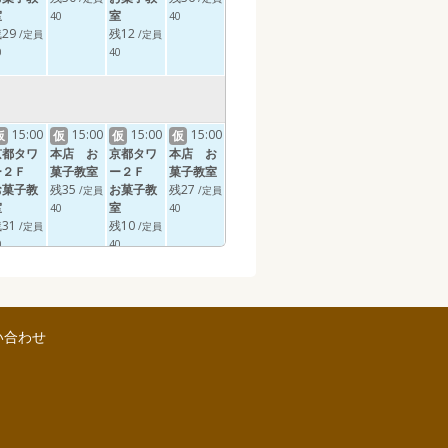
室
室
40
40
29
残12
/定員
/定員
0
40
15:00
15:00
15:00
15:00
仮
仮
仮
仮
京都タワ
本店 お
京都タワ
本店 お
ー２Ｆ
菓子教室
ー２Ｆ
菓子教室
お菓子教
残35
お菓子教
残27
/定員
/定員
室
室
40
40
31
残10
/定員
/定員
0
40
17:00
17:00
仮
仮
い合わせ
京都タワ
京都タワ
ー２Ｆ
ー２Ｆ
お菓子教
お菓子教
室
室
40
残36
/定員
/定員
0
40