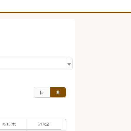
日
週
8/13
(木)
8/14
(金)