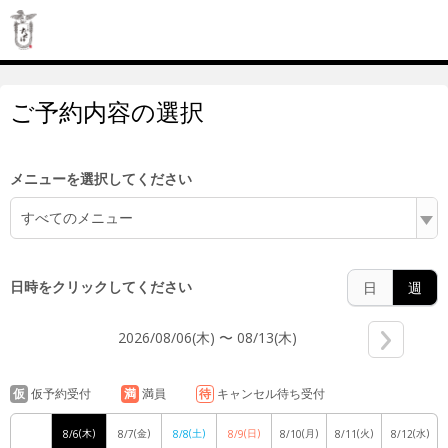
6:00
ご予約内容の選択
7:00
メニューを選択してください
すべてのメニュー
8:00
日時をクリックしてください
日
週
2026/08/06(木) 〜 08/13(木)
9:00
仮
仮予約受付
満
満員
待
キャンセル待ち受付
(木)
(金)
(土)
(日)
(月)
(火)
(水)
8/6
8/7
8/8
8/9
8/10
8/11
8/12