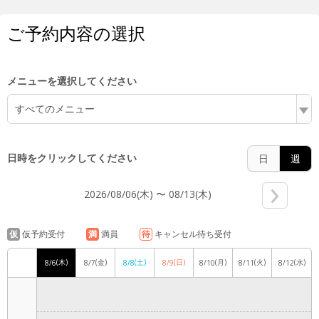
5:00
ご予約内容の選択
6:00
メニューを選択してください
すべてのメニュー
7:00
日時をクリックしてください
日
週
2026/08/06(木) 〜 08/13(木)
8:00
仮
仮予約受付
満
満員
待
キャンセル待ち受付
(木)
(金)
(土)
(日)
(月)
(火)
(水)
8/6
8/7
8/8
8/9
8/10
8/11
8/12
9:00