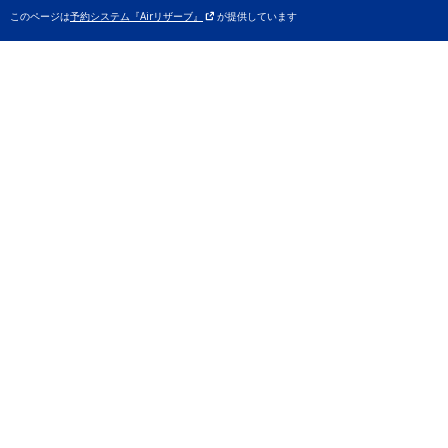
このページは
予約システム『Airリザーブ』
が提供しています