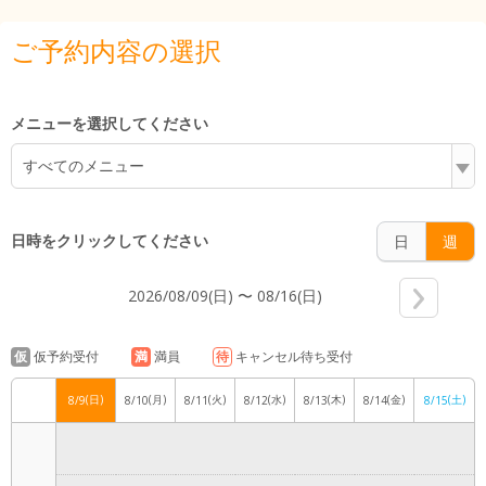
5:00
ご予約内容の選択
6:00
メニューを選択してください
すべてのメニュー
7:00
日時をクリックしてください
日
週
2026/08/09(日) 〜 08/16(日)
8:00
仮
仮予約受付
満
満員
待
キャンセル待ち受付
(日)
(月)
(火)
(水)
(木)
(金)
(土)
8/9
8/10
8/11
8/12
8/13
8/14
8/15
9:00