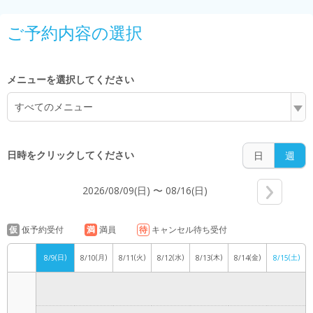
5:00
ご予約内容の選択
6:00
メニューを選択してください
すべてのメニュー
7:00
日時をクリックしてください
日
週
2026/08/09(日) 〜 08/16(日)
8:00
仮
仮予約受付
満
満員
待
キャンセル待ち受付
(日)
(月)
(火)
(水)
(木)
(金)
(土)
8/9
8/10
8/11
8/12
8/13
8/14
8/15
9:00