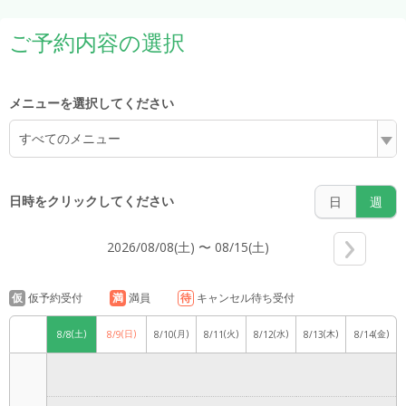
5:00
ご予約内容の選択
6:00
メニューを選択してください
すべてのメニュー
7:00
日時をクリックしてください
日
週
2026/08/08(土) 〜 08/15(土)
8:00
仮
仮予約受付
満
満員
待
キャンセル待ち受付
(土)
(日)
(月)
(火)
(水)
(木)
(金)
8/8
8/9
8/10
8/11
8/12
8/13
8/14
9:00